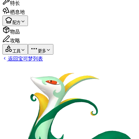
特长
栖息地
配方
物品
攻略
工具
更多
返回宝可梦列表