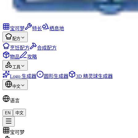
宝可梦
特长
栖息地
配方
烹饪配方
合成配方
物品
攻略
工具
Logo 生成器
圆形生成器
3D 精灵球生成器
中文
语言
EN
中文
宝可梦