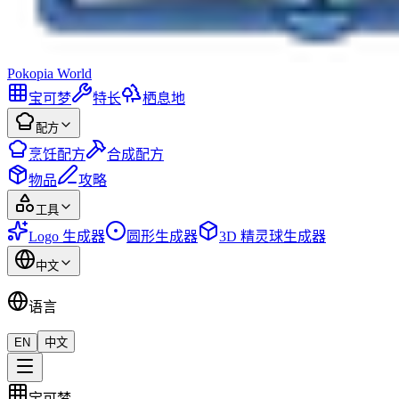
Pokopia
World
宝可梦
特长
栖息地
配方
烹饪配方
合成配方
物品
攻略
工具
Logo 生成器
圆形生成器
3D 精灵球生成器
中文
语言
EN
中文
宝可梦