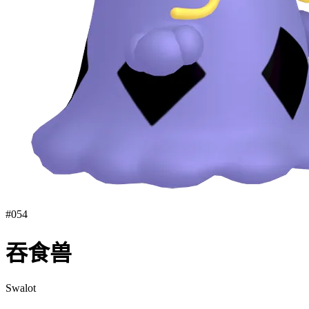
#
054
吞食兽
Swalot