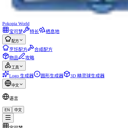
Pokopia
World
宝可梦
特长
栖息地
配方
烹饪配方
合成配方
物品
攻略
工具
Logo 生成器
圆形生成器
3D 精灵球生成器
中文
语言
EN
中文
宝可梦