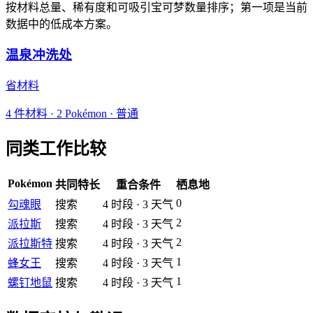
按材料总量、稀有度和可吸引宝可梦数量排序；第一项是当前
数据中的低成本方案。
温泉冲洗处
省材料
4
件材料
·
2
Pokémon ·
普通
同类工作比较
Pokémon
共同特长
重合条件
栖息地
0
勾魂眼
搜索
4
时段
·
3
天气
2
派拉斯
搜索
4
时段
·
3
天气
2
派拉斯特
搜索
4
时段
·
3
天气
1
蜂女王
搜索
4
时段
·
3
天气
1
螺钉地鼠
搜索
4
时段
·
3
天气