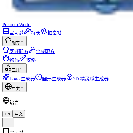
Pokopia
World
宝可梦
特长
栖息地
配方
烹饪配方
合成配方
物品
攻略
工具
Logo 生成器
圆形生成器
3D 精灵球生成器
中文
语言
EN
中文
宝可梦