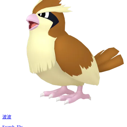
波波
Search, Fly