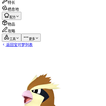
特长
栖息地
配方
物品
攻略
工具
更多
返回宝可梦列表