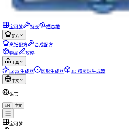
宝可梦
特长
栖息地
配方
烹饪配方
合成配方
物品
攻略
工具
Logo 生成器
圆形生成器
3D 精灵球生成器
中文
语言
EN
中文
宝可梦