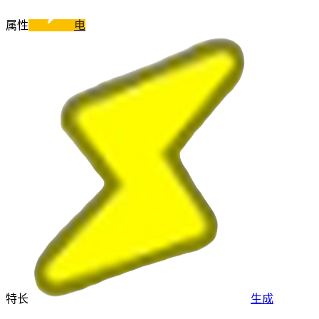
属性
电
特长
生成