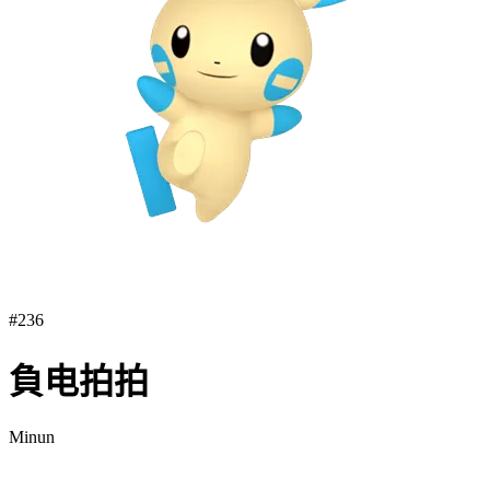
#
236
負电拍拍
Minun