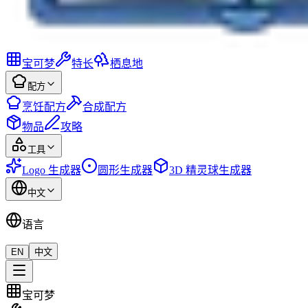
宝可梦
特长
栖息地
配方
烹饪配方
合成配方
物品
攻略
工具
Logo 生成器
圆形生成器
3D 精灵球生成器
中文
语言
EN
中文
宝可梦