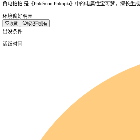
負电拍拍 是《Pokémon Pokopia》中的电属性宝可梦，擅
环境偏好
明亮
收藏
标记已拥有
出没条件
活跃时间