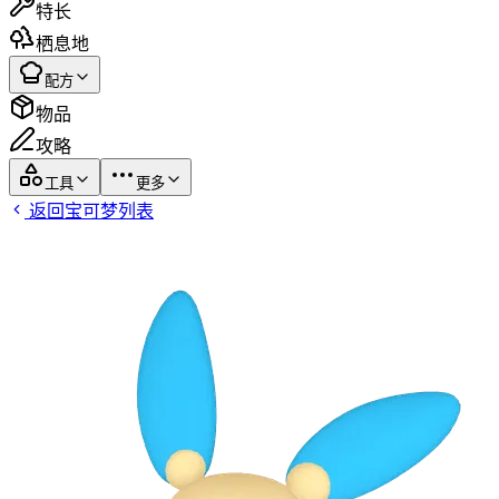
特长
栖息地
配方
物品
攻略
工具
更多
返回宝可梦列表