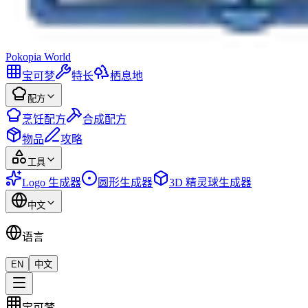
Pokopia
World
宝可梦
特长
栖息地
配方
烹饪配方
合成配方
物品
攻略
工具
Logo 生成器
圆形生成器
3D 精灵球生成器
中文
语言
EN
中文
宝可梦