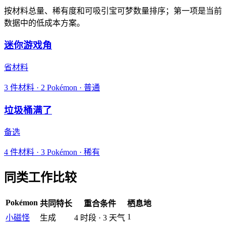
按材料总量、稀有度和可吸引宝可梦数量排序；第一项是当前
数据中的低成本方案。
迷你游戏角
省材料
3
件材料
·
2
Pokémon ·
普通
垃圾桶满了
备选
4
件材料
·
3
Pokémon ·
稀有
同类工作比较
Pokémon
共同特长
重合条件
栖息地
1
小磁怪
生成
4
时段
·
3
天气