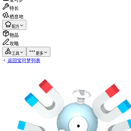
特长
栖息地
配方
物品
攻略
工具
更多
返回宝可梦列表