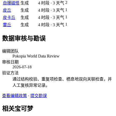
2
自爆磁怪
生成
4
时段
·
3
天气
1
皮丘
生成
4
时段
·
3
天气
1
皮卡丘
生成
4
时段
·
3
天气
1
雷丘
生成
4
时段
·
3
天气
数据审核与勘误
编辑团队
Pokopia World Data Review
审核日期
2026-07-18
验证方法
通过结构校验、重复项检查、栖息地双向关联检查，并
人工复核异常记录。
查看编辑政策
·
提交勘误
相关宝可梦