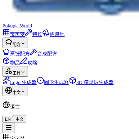
Pokopia
World
宝可梦
特长
栖息地
配方
烹饪配方
合成配方
物品
攻略
工具
Logo 生成器
圆形生成器
3D 精灵球生成器
中文
语言
EN
中文
宝可梦