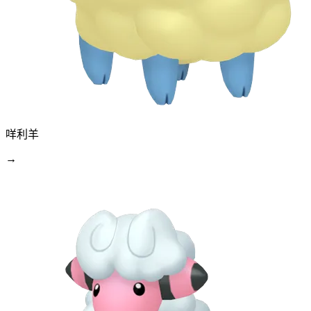
咩利羊
→