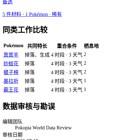
备选
5
件材料
·
1
Pokémon ·
稀有
同类工作比较
Pokémon
共同特长
重合条件
栖息地
2
茸茸羊
掉落、生成
4
时段
·
3
天气
2
妙蛙花
掉落
4
时段
·
3
天气
2
毽子棉
掉落
4
时段
·
3
天气
1
基拉祈
掉落
4
时段
·
3
天气
1
霸王花
掉落
4
时段
·
3
天气
数据审核与勘误
编辑团队
Pokopia World Data Review
审核日期