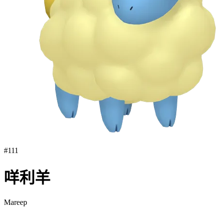
#
111
咩利羊
Mareep