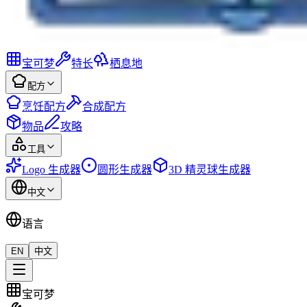
宝可梦
特长
栖息地
配方
烹饪配方
合成配方
物品
攻略
工具
Logo 生成器
圆形生成器
3D 精灵球生成器
中文
语言
EN
中文
宝可梦