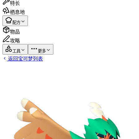
特长
栖息地
配方
物品
攻略
工具
更多
返回宝可梦列表