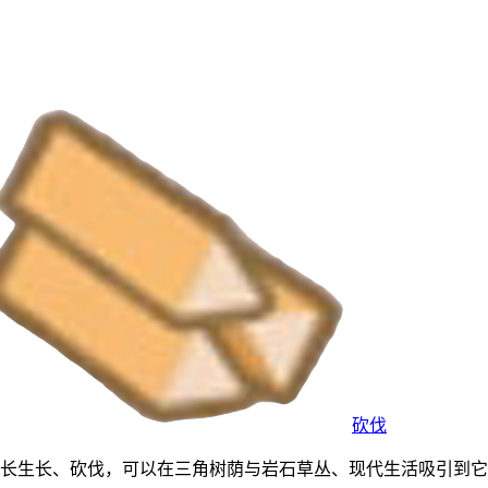
砍伐
宝可梦，擅长生长、砍伐，可以在三角树荫与岩石草丛、现代生活吸引到