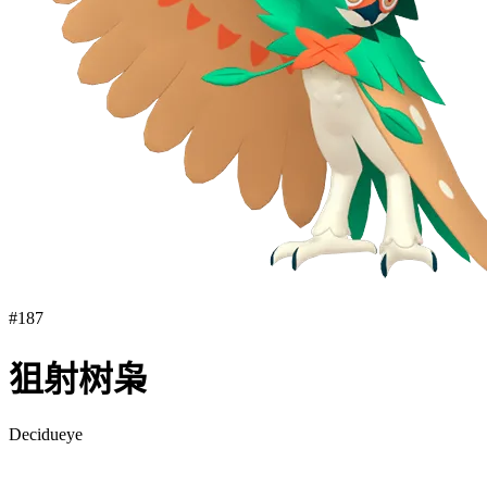
#
187
狙射树枭
Decidueye