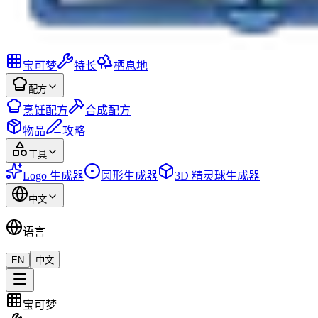
宝可梦
特长
栖息地
配方
烹饪配方
合成配方
物品
攻略
工具
Logo 生成器
圆形生成器
3D 精灵球生成器
中文
语言
EN
中文
宝可梦