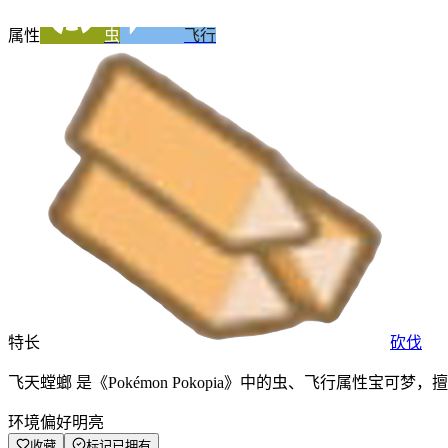
属性
虫
飞行
特长
砍伐
飞天螳螂 是《Pokémon Pokopia》中的虫、飞行属性宝
环境偏好
明亮
收藏
标记已拥有