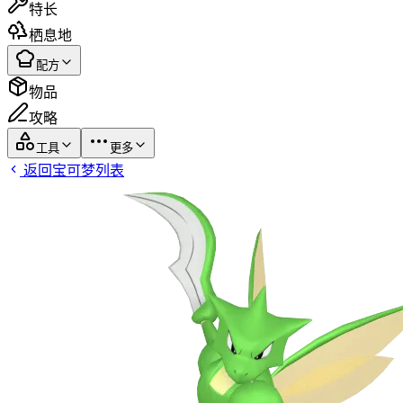
特长
栖息地
配方
物品
攻略
工具
更多
返回宝可梦列表