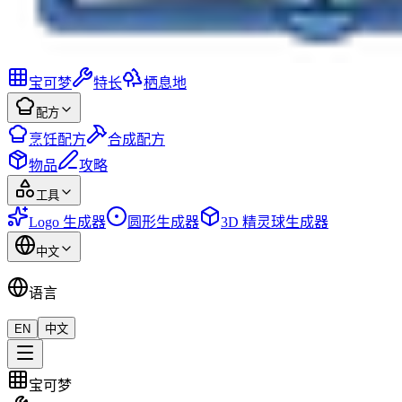
宝可梦
特长
栖息地
配方
烹饪配方
合成配方
物品
攻略
工具
Logo 生成器
圆形生成器
3D 精灵球生成器
中文
语言
EN
中文
宝可梦