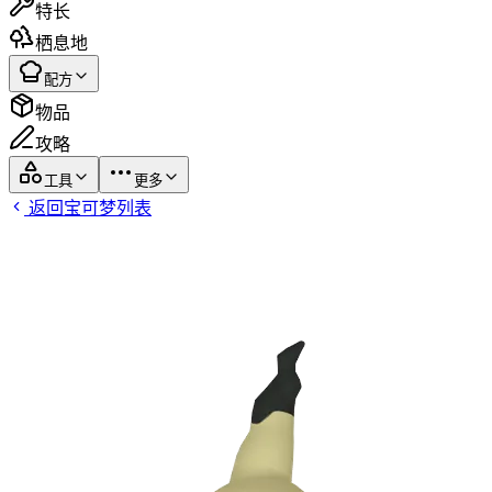
特长
栖息地
配方
物品
攻略
工具
更多
返回宝可梦列表