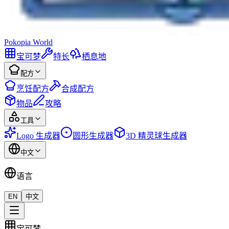
Pokopia
World
宝可梦
特长
栖息地
配方
烹饪配方
合成配方
物品
攻略
工具
Logo 生成器
圆形生成器
3D 精灵球生成器
中文
语言
EN
中文
宝可梦