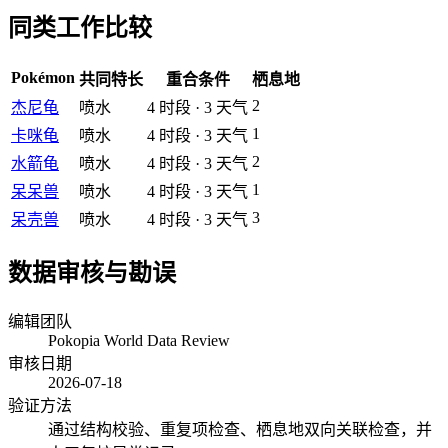
同类工作比较
Pokémon
共同特长
重合条件
栖息地
2
杰尼龟
喷水
4
时段
·
3
天气
1
卡咪龟
喷水
4
时段
·
3
天气
2
水箭龟
喷水
4
时段
·
3
天气
1
呆呆兽
喷水
4
时段
·
3
天气
3
呆壳兽
喷水
4
时段
·
3
天气
数据审核与勘误
编辑团队
Pokopia World Data Review
审核日期
2026-07-18
验证方法
通过结构校验、重复项检查、栖息地双向关联检查，并