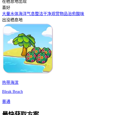
在栖息地出现
喜好
大量水体
海洋气息
整洁干净
观赏物品
治愈
酸味
出没栖息地
热带海滨
Bleak Beach
普通
最快获取方案