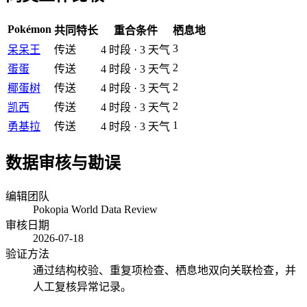
Pokémon
共同特长
重合条件
栖息地
3
呆呆王
传送
4
时段
·
3
天气
2
蛋蛋
传送
4
时段
·
3
天气
2
椰蛋树
传送
4
时段
·
3
天气
2
凯西
传送
4
时段
·
3
天气
1
勇基拉
传送
4
时段
·
3
天气
数据审核与勘误
编辑团队
Pokopia World Data Review
审核日期
2026-07-18
验证方法
通过结构校验、重复项检查、栖息地双向关联检查，并
人工复核异常记录。