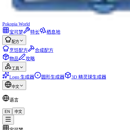
Pokopia
World
宝可梦
特长
栖息地
配方
烹饪配方
合成配方
物品
攻略
工具
Logo 生成器
圆形生成器
3D 精灵球生成器
中文
语言
EN
中文
宝可梦