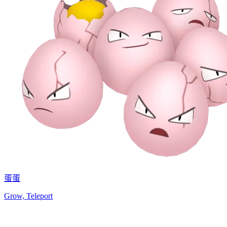
蛋蛋
Grow, Teleport