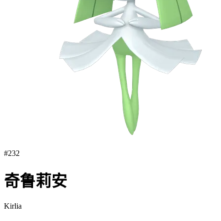
#
232
奇鲁莉安
Kirlia