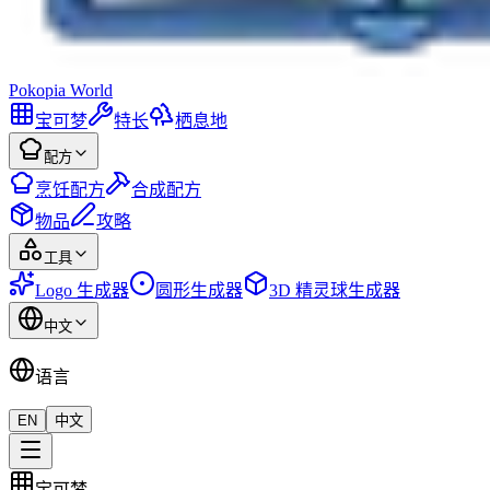
Pokopia
World
宝可梦
特长
栖息地
配方
烹饪配方
合成配方
物品
攻略
工具
Logo 生成器
圆形生成器
3D 精灵球生成器
中文
语言
EN
中文
宝可梦