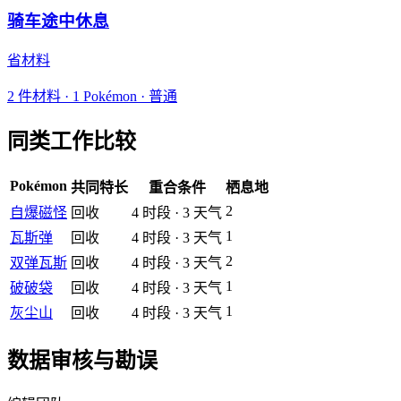
骑车途中休息
省材料
2
件材料
·
1
Pokémon ·
普通
同类工作比较
Pokémon
共同特长
重合条件
栖息地
2
自爆磁怪
回收
4
时段
·
3
天气
1
瓦斯弹
回收
4
时段
·
3
天气
2
双弹瓦斯
回收
4
时段
·
3
天气
1
破破袋
回收
4
时段
·
3
天气
1
灰尘山
回收
4
时段
·
3
天气
数据审核与勘误