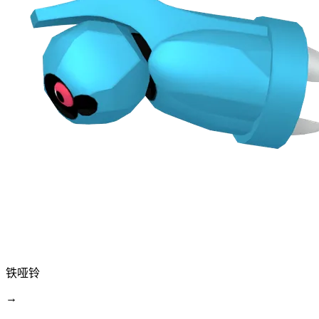
铁哑铃
→