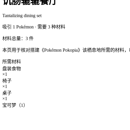
饥肠辘辘餐厅
Tantalizing dining set
吸引
1
Pokémon ·
需要
3
种材料
材料总量：3 件
本页用于核对搭建《Pokémon Pokopia》该栖息地所需
所需材料
盘装食物
×
1
椅子
×
1
桌子
×
1
宝可梦（1）