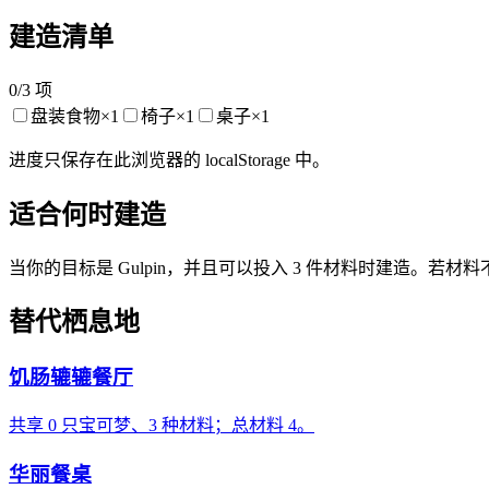
建造清单
0
/
3
项
盘装食物
×
1
椅子
×
1
桌子
×
1
进度只保存在此浏览器的 localStorage 中。
适合何时建造
当你的目标是 Gulpin，并且可以投入 3 件材料时建造。
替代栖息地
饥肠辘辘餐厅
共享 0 只宝可梦、3 种材料；总材料 4。
华丽餐桌