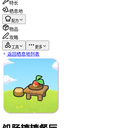
特长
栖息地
配方
物品
攻略
工具
更多
返回栖息地列表