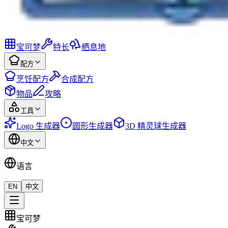
宝可梦
特长
栖息地
配方
烹饪配方
合成配方
物品
攻略
工具
Logo 生成器
圆形生成器
3D 精灵球生成器
中文
语言
EN
中文
宝可梦