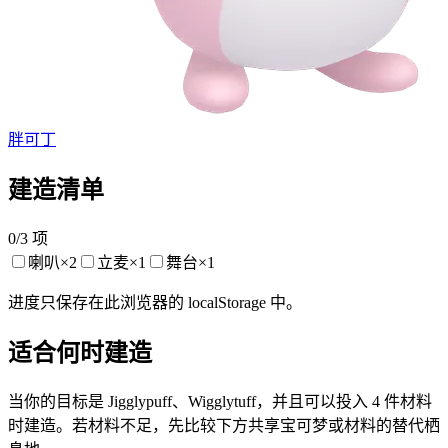
胖可丁
建造清单
0
/
3
项
喇叭
×
2
立麦
×
1
舞台
×
1
进度只保存在此浏览器的 localStorage 中。
适合何时建造
当你的目标是 Jigglypuff、Wigglytuff，并且可以投入 4 件材料
时建造。若材料不足，先比较下方共享宝可梦或材料的替代栖