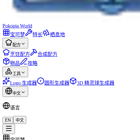
Pokopia
World
宝可梦
特长
栖息地
配方
烹饪配方
合成配方
物品
攻略
工具
Logo 生成器
圆形生成器
3D 精灵球生成器
中文
语言
EN
中文
宝可梦