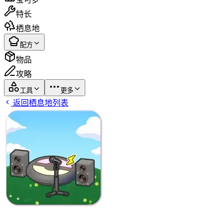
特长
栖息地
配方
物品
攻略
工具
更多
返回栖息地列表