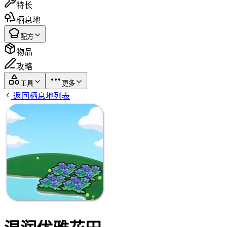
特长
栖息地
配方
物品
攻略
工具
更多
返回栖息地列表