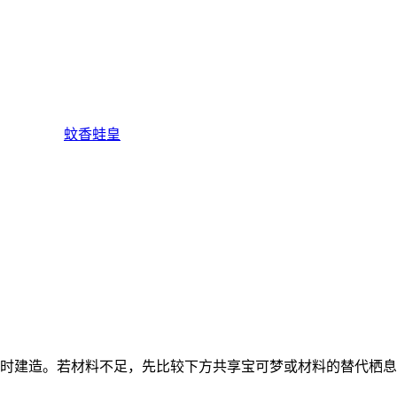
蚊香蛙皇
入 6 件材料时建造。若材料不足，先比较下方共享宝可梦或材料的替代栖