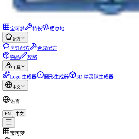
宝可梦
特长
栖息地
配方
烹饪配方
合成配方
物品
攻略
工具
Logo 生成器
圆形生成器
3D 精灵球生成器
中文
语言
EN
中文
宝可梦