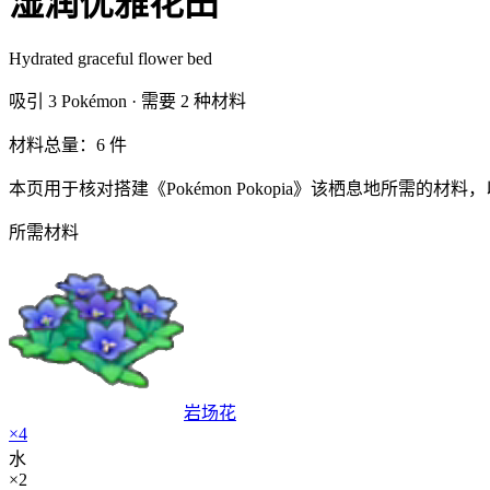
湿润优雅花田
Hydrated graceful flower bed
吸引
3
Pokémon ·
需要
2
种材料
材料总量：6 件
本页用于核对搭建《Pokémon Pokopia》该栖息地所需
所需材料
岩场花
×
4
水
×
2